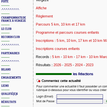
PISTE
Affiche
-*-*-*-*-*-*-*-*-*-
Règlement
CHAMPIONNATS DE
FRANCE À VERGÈZE
Parcours 5 km, 10 km et 17 km
LE CLUB
Programme et parcours courses enfants
RECORDS CLUB
Inscriptions : 5 km, 10 km, 17 km et 10 km 
-*-*-*-*-*-*-*-*-*-
Inscriptions courses enfants
PARTENAIRES
Records :
5 km
-
10 km
-
17 km
-
10 km Marc
-*-*-*-*-*-*-*-*-*-
Résultats :
2026
-
2025
-
2024
-
2023
BILANS
les Réactions
ENGAGEMENTS
Commentez cette actualité
LIENS
Pour commenter une actualité il faut posséder un compt
rubrique ci-dessous pour vous identifier ou vous crée
QUALIFIÉ(E)S
Login (Email)
:
Mot de Passe
:
RÉSULTATS