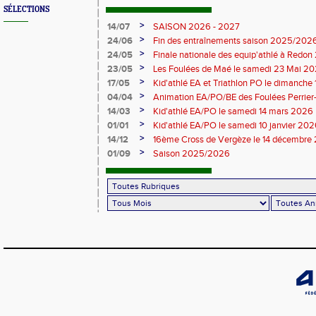
SÉLECTIONS
>
14/07
SAISON 2026 - 2027
>
24/06
Fin des entraînements saison 2025/202
>
24/05
Finale nationale des equip'athlé à Redo
>
23/05
Les Foulées de Maé le samedi 23 Mai 2
>
17/05
Kid'athlé EA et Triathlon PO le dimanche
>
04/04
Animation EA/PO/BE des Foulées Perrier-
2026
>
14/03
Kid'athlé EA/PO le samedi 14 mars 2026
>
01/01
Kid'athlé EA/PO le samedi 10 janvier 20
>
14/12
16ème Cross de Vergèze le 14 décembre 
championnat départemental
>
01/09
Saison 2025/2026