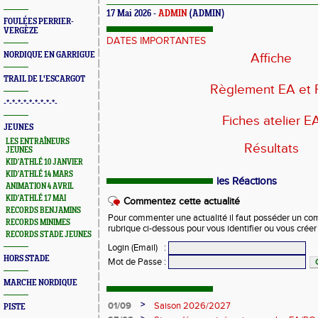
17 Mai 2026 -
ADMIN
(ADMIN)
FOULÉES PERRIER-
VERGÈZE
DATES IMPORTANTES
NORDIQUE EN GARRIGUE
Affiche
TRAIL DE L'ESCARGOT
Règlement EA et
-*-*-*-*-*-*-*-*-*-
Fiches atelier E
JEUNES
LES ENTRAÎNEURS
Résultats
JEUNES
KID'ATHLÉ 10 JANVIER
KID'ATHLÉ 14 MARS
les Réactions
ANIMATION 4 AVRIL
KID'ATHLÉ 17 MAI
Commentez cette actualité
RECORDS BENJAMINS
Pour commenter une actualité il faut posséder un compt
RECORDS MINIMES
rubrique ci-dessous pour vous identifier ou vous crée
RECORDS STADE JEUNES
Login (Email)
:
HORS STADE
Mot de Passe
:
MARCHE NORDIQUE
>
01/09
Saison 2026/2027
PISTE