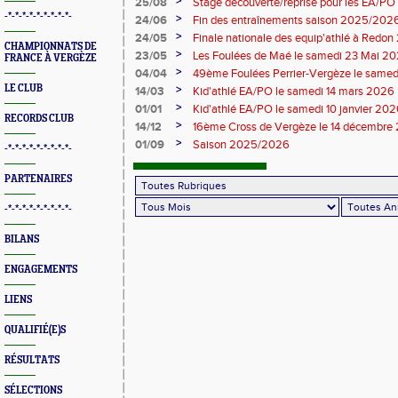
>
25/08
Stage découverte/reprise pour les EA/PO
-*-*-*-*-*-*-*-*-*-
>
24/06
Fin des entraînements saison 2025/202
>
24/05
Finale nationale des equip'athlé à Redo
CHAMPIONNATS DE
>
23/05
Les Foulées de Maé le samedi 23 Mai 2
FRANCE À VERGÈZE
>
04/04
49ème Foulées Perrier-Vergèze le samedi
LE CLUB
>
14/03
Kid'athlé EA/PO le samedi 14 mars 2026
>
01/01
Kid'athlé EA/PO le samedi 10 janvier 20
RECORDS CLUB
>
14/12
16ème Cross de Vergèze le 14 décembre 
championnat départemental
>
01/09
Saison 2025/2026
-*-*-*-*-*-*-*-*-*-
PARTENAIRES
-*-*-*-*-*-*-*-*-*-
BILANS
ENGAGEMENTS
LIENS
QUALIFIÉ(E)S
RÉSULTATS
SÉLECTIONS