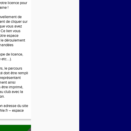
otre licence pour
aine !
uvellement de
ient de cliquer sur
 que vous avez
 Ce lien vous
votre espace
e le déroulement
emandées
ype de licence,
etc....).
s, le parcours
é doit être rempli
e représentant
ment ainsi
 être imprimé,
au club avec la
ion.
on adresse du site
hle.fr – espace