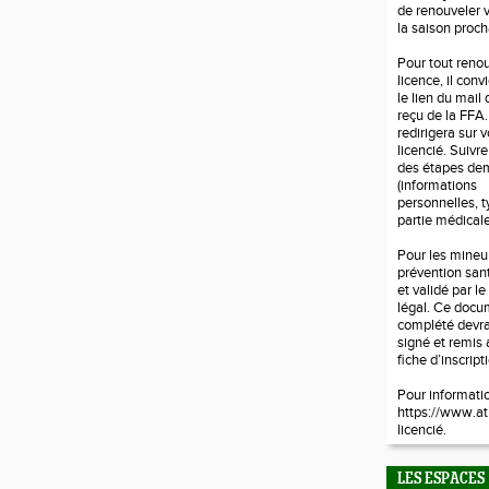
de renouveler v
la saison proch
Pour tout reno
licence, il conv
le lien du mail
reçu de la FFA.
redirigera sur 
licencié. Suivr
des étapes d
(informations
personnelles, t
partie médicale 
Pour les mineur
prévention sant
et validé par l
légal. Ce docu
complété devra
signé et remis 
fiche d’inscript
Pour informati
https://www.at
licencié.
LES ESPACES