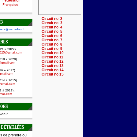
Fédération
Française
Circuit no 2
UB
Circuit no 3
Circuit no 4
rgeze@wanadoo.fr
Circuit no 5
Circuit no 6
Circuit no 7
UNES
Circuit no 8
Circuit no 9
021 à 2022) :
2025@gmail.com
Circuit no 10
Circuit no 11
2018 à 2020) :
Circuit no 12
@gmail.com
Circuit no 13
Circuit no 14
16 à 2017) :
gmail.com
Circuit no 15
014 à 2015) :
@gmail.com
2 à 2013) :
mail.com
IONS
venir
S DÉTAILLÉES
ps de prendre ou