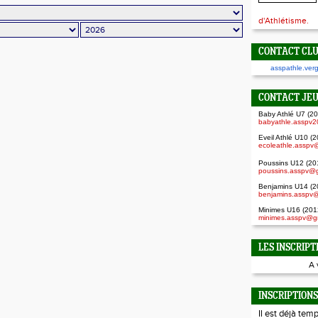
d'Athlétisme.
CONTACT CL
asspathle.ve
CONTACT JE
Baby Athlé U7 (2
babyathle.asspv
Eveil Athlé U10 (
ecoleathle.asspv
Poussins U12 (20
poussins.asspv@
Benjamins U14 (2
benjamins.asspv
Minimes U16 (201
minimes.asspv@g
LES INSCRIPT
A 
INSCRIPTION
Il est déjà tem