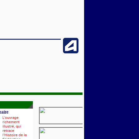
naire
L'ouvrage
richement
illustré, qui
retrace
l’Histoire de la