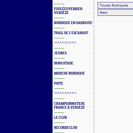
FOULÉES PERRIER-
VERGÈZE
NORDIQUE EN GARRIGUE
TRAIL DE L'ESCARGOT
-*-*-*-*-*-*-*-*-*-
JEUNES
HORS STADE
MARCHE NORDIQUE
PISTE
-*-*-*-*-*-*-*-*-*-
CHAMPIONNATS DE
FRANCE À VERGÈZE
LE CLUB
RECORDS CLUB