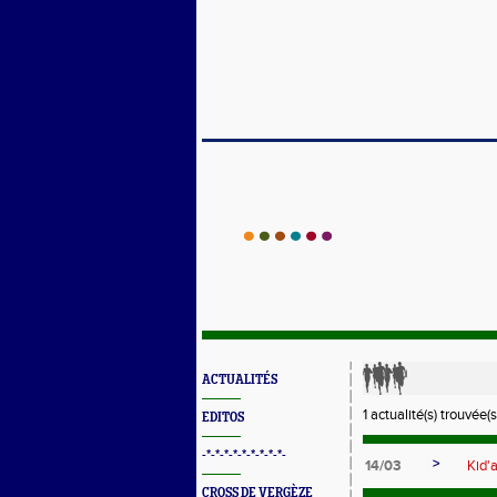
ACTUALITÉS
1 actualité(s) trouvée(s
EDITOS
-*-*-*-*-*-*-*-*-*-
>
14/03
Kid'
CROSS DE VERGÈZE