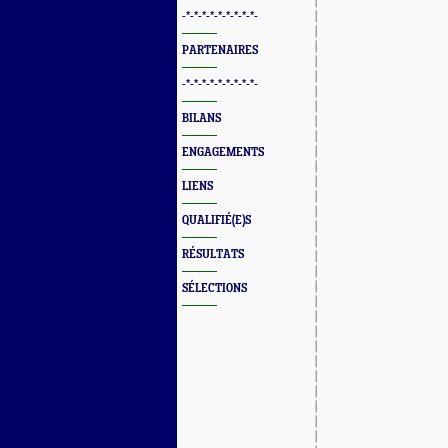
-*-*-*-*-*-*-*-*-*-
PARTENAIRES
-*-*-*-*-*-*-*-*-*-
BILANS
ENGAGEMENTS
LIENS
QUALIFIÉ(E)S
RÉSULTATS
SÉLECTIONS