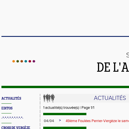
DE L'
ACTUALITÉS
ACTUALITÉS
1 actualité(s) trouvée(s) | Page 1/1
EDITOS
-*-*-*-*-*-*-*-*-*-
>
04/04
49ème Foulées Perrier-Vergèze le same
CROSS DE VERGÈZE