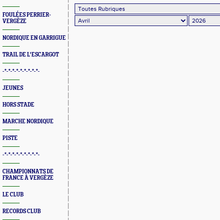
FOULÉES PERRIER-
VERGÈZE
NORDIQUE EN GARRIGUE
TRAIL DE L'ESCARGOT
-*-*-*-*-*-*-*-*-*-
JEUNES
HORS STADE
MARCHE NORDIQUE
PISTE
-*-*-*-*-*-*-*-*-*-
CHAMPIONNATS DE
FRANCE À VERGÈZE
LE CLUB
RECORDS CLUB