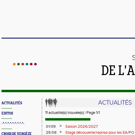
DE L'
ACTUALITÉS
ACTUALITÉS
11 actualité(s) trouvée(s) | Page 1/1
EDITOS
-*-*-*-*-*-*-*-*-*-
>
01/09
Saison 2026/2027
>
25/08
Stage découverte/reprise pour les EA/PO
CROSS DE VERGÈZE