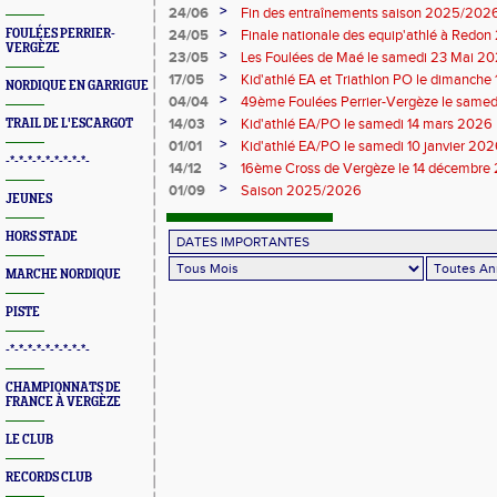
>
24/06
Fin des entraînements saison 2025/202
>
FOULÉES PERRIER-
24/05
Finale nationale des equip'athlé à Redo
VERGÈZE
>
23/05
Les Foulées de Maé le samedi 23 Mai 2
>
17/05
Kid'athlé EA et Triathlon PO le dimanche
NORDIQUE EN GARRIGUE
>
04/04
49ème Foulées Perrier-Vergèze le samedi
>
14/03
Kid'athlé EA/PO le samedi 14 mars 2026
TRAIL DE L'ESCARGOT
>
01/01
Kid'athlé EA/PO le samedi 10 janvier 20
-*-*-*-*-*-*-*-*-*-
>
14/12
16ème Cross de Vergèze le 14 décembre 
championnat départemental
>
01/09
Saison 2025/2026
JEUNES
HORS STADE
MARCHE NORDIQUE
PISTE
-*-*-*-*-*-*-*-*-*-
CHAMPIONNATS DE
FRANCE À VERGÈZE
LE CLUB
RECORDS CLUB